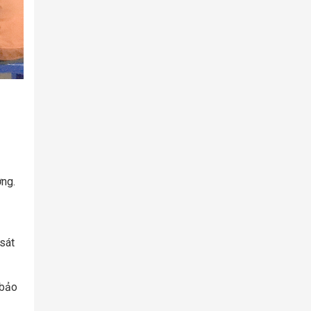
ờng.
sát
 bảo