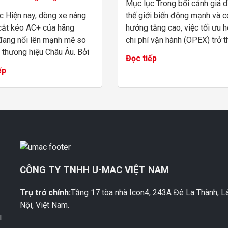
Mục lục Trong bối cảnh giá 
c Hiện nay, dòng xe nâng
thế giới biến động mạnh và c
cắt kéo AC+ của hãng
hướng tăng cao, việc tối ưu 
 đang nổi lên mạnh mẽ so
chi phí vận hành (OPEX) trở t
 thương hiệu Châu Âu. Bởi
bài toán sống còn cho các đơ
Đọc tiếp
bối cảnh ngành xây dựng và
thi công. Boom Lift điện Ding
ếp
hiệp đòi hỏi tiến độ gắt
nổi l...
c lựa...
M
CÔNG TY TNHH U-MAC VIỆT NAM
Trụ trở chính:
Tầng 17 tòa nhà Icon4, 243A Đê La Thành, L
Nội, Việt Nam.
i