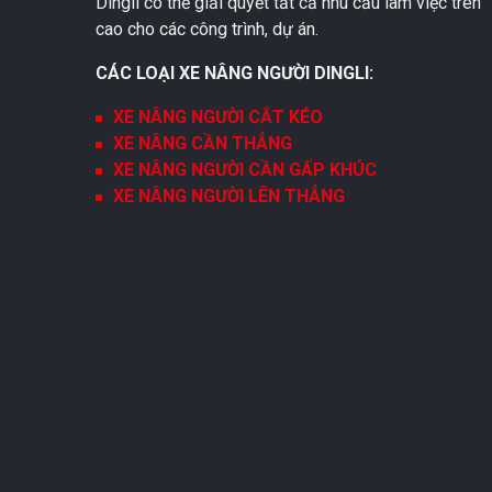
Dingli có thể giải quyết tất cả nhu cầu làm việc trên
cao cho các công trình, dự án.
CÁC LOẠI XE NÂNG NGƯỜI DINGLI:
XE NÂNG NGƯỜI CẮT KÉO
XE NÂNG CẦN THẲNG
XE NÂNG NGƯỜI CẦN GẤP KHÚC
XE NÂNG NGƯỜI LÊN THẲNG