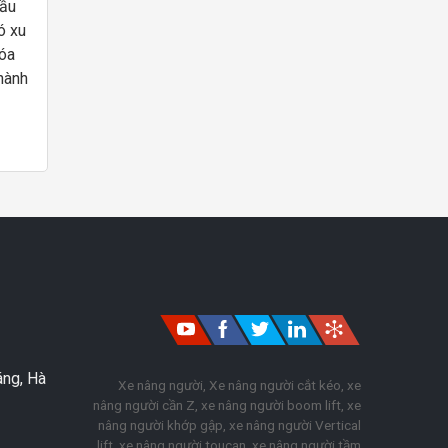
dầu
ó xu
hóa
hành
n vị
li
áng, Hà
Xe nâng người, Xe nâng người cắt kéo, xe
nâng người cần Z, xe nâng người boom lift, xe
nâng người khớp gập, xe nâng người Vertical
lift, xe nâng người toucan, xe nâng người tầm