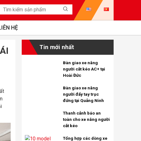
LIÊN HỆ
Tin mới nhất
ÁI
Bàn giao xe nâng
người cắt kéo AC+ tại
Hoài Đức
Bàn giao xe nâng
ất
người đẩy tay trục
an
đứng tại Quảng Ninh
i
Thanh cảnh báo an
toàn cho xe nâng người
cắt kéo
Tổng hợp các dòng xe