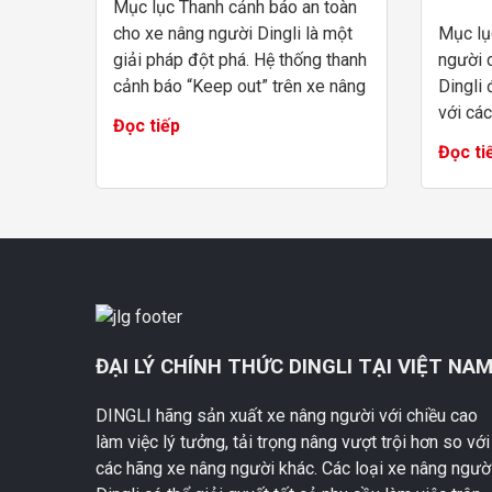
Mục lục Thanh cảnh báo an toàn
cho xe nâng người Dingli là một
Mục lụ
giải pháp đột phá. Hệ thống thanh
người 
cảnh báo “Keep out” trên xe nâng
Dingli
người cắt kéo được tạo bởi U-
với các
Đọc tiếp
MAC Việt Nam. Hệ thống thanh ...
trong 
Đọc ti
công ng
gao, việ
ĐẠI LÝ CHÍNH THỨC DINGLI TẠI VIỆT NA
DINGLI hãng sản xuất xe nâng người với chiều cao
làm việc lý tưởng, tải trọng nâng vượt trội hơn so với
các hãng xe nâng người khác. Các loại xe nâng ngườ