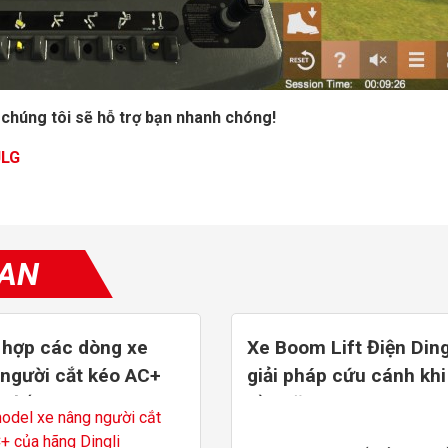
chúng tôi sẽ hỗ trợ bạn nhanh chóng!
 JLG
UAN
 hợp các dòng xe
Xe Boom Lift Điện Ding
người cắt kéo AC+
giải pháp cứu cánh khi
m đến 16m
Dầu tăng