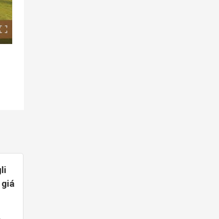
li
 giá