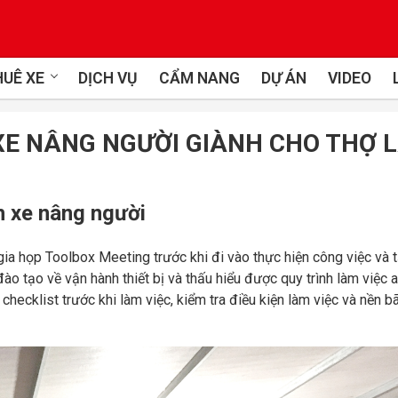
UÊ XE
DỊCH VỤ
CẨM NANG
DỰ ÁN
VIDEO
XE NÂNG NGƯỜI GIÀNH CHO THỢ L
h xe nâng người
gia họp Toolbox Meeting trước khi đi vào thực hiện công việc và t
o tạo về vận hành thiết bị và thấu hiểu được quy trình làm việc 
checklist trước khi làm việc, kiểm tra điều kiện làm việc và nền bã