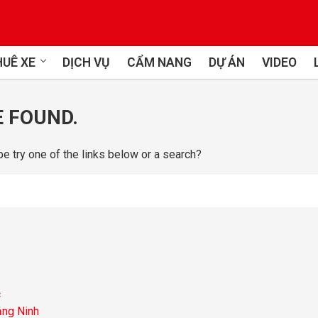
UÊ XE
DỊCH VỤ
CẨM NANG
DỰ ÁN
VIDEO
E FOUND.
be try one of the links below or a search?
c
ảng Ninh