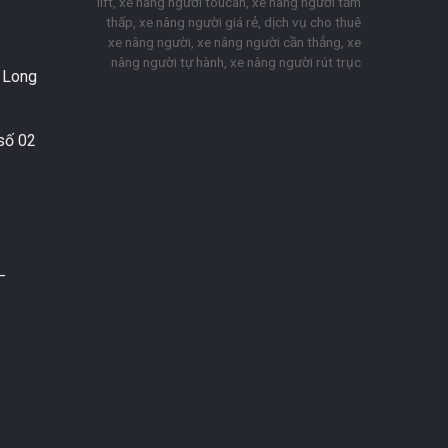
lift, xe nâng người toucan, xe nâng người tầm
thấp, xe nâng người giá rẻ, dịch vụ cho thuê
xe nâng người, xe nâng người cần thẳng, xe
nâng người tự hành, xe nâng người rút trục
. Long
số 02
–