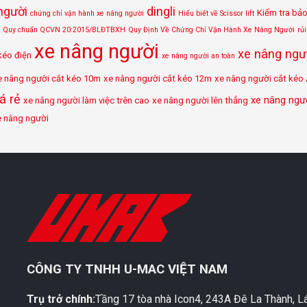
người
dingli
Kiểm tra bả
chứng chỉ vận hành xe nâng người
Hiểu biết về Scissor lift
Quy chuẩn QCVN 20:2015/BLĐTBXH
Quy Định Về Chứng Chỉ Vận Hành Xe Nâng Người
rủ
xe nâng người
xe nâng ngườ
kéo điện
xe nâng người an toàn
e nâng người cắt kéo 10m
xe nâng người cắt kéo 12m
xe nâng người cắt kéo
á rẻ
xe nâng ngườ
xe nâng người làm việc trên cao
xe nâng người lên thẳng
e nâng người
M
CÔNG TY TNHH U-MAC VIỆT NAM
Trụ trở chính:
Tầng 17 tòa nhà Icon4, 243A Đê La Thành, L