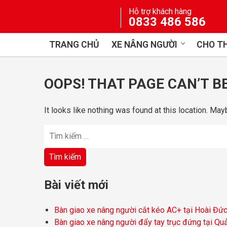
Skip
Hỗ trợ khách hàng
to
0833 486 586
content
TRANG CHỦ
XE NÂNG NGƯỜI
CHO TH
OOPS! THAT PAGE CAN’T B
It looks like nothing was found at this location. May
Tìm
kiếm
cho:
Bài viết mới
Bàn giao xe nâng người cắt kéo AC+ tại Hoài Đứ
Bàn giao xe nâng người đẩy tay trục đứng tại Qu