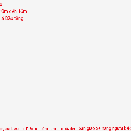
éo
từ 8m đến 16m
giá Dầu tăng
bảo
bàn giao xe nâng người
 người
boom lift'
Boom lift ứng dụng trong xây dựng