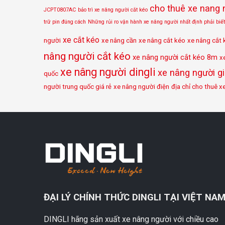
cho thuê xe nang 
JCPT0807AC
bảo trì xe nâng người cắt kéo
trữ pin đúng cách
Những rủi ro vận hành xe nâng người nhất định phải biết
xe cắt kéo
người
xe nâng cần
xe nâng cắt kéo
xe nâng cắt 
nâng người cắt kéo
xe nâng người cắt kéo 8m
x
xe nâng người dingli
xe nâng người gi
quốc
người trung quốc giá rẻ
xe nâng người điện
địa chỉ cho thuê x
ĐẠI LÝ CHÍNH THỨC DINGLI TẠI VIỆT NA
DINGLI hãng sản xuất xe nâng người với chiều cao