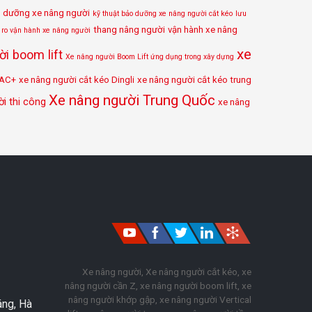
o dưỡng xe nâng người
kỹ thuật bảo dưỡng xe nâng người cắt kéo
lưu
thang nâng người
vận hành xe nâng
i ro vận hành xe nâng người
xe
i boom lift
Xe nâng người Boom Lift ứng dụng trong xây dựng
 AC+
xe nâng người cắt kéo Dingli
xe nâng người cắt kéo trung
Xe nâng người Trung Quốc
i thi công
xe nâng
Xe nâng người, Xe nâng người cắt kéo, xe
nâng người cần Z, xe nâng người boom lift, xe
nâng người khớp gập, xe nâng người Vertical
áng, Hà