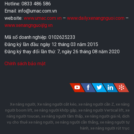
Hotline: 0833 486 586
Email: info@umac.com.vn
website:
www.umac.com.vn
–
www.dailyxenangnguoi.com
–
www.xenangnguoijlg.vn
Mã số doanh nghiệp: 0102625233
Đăng ký lần đầu: ngày 12 tháng 03 năm 2015
Đăng ký thay đổi lần thứ: 7, ngày 26 tháng 08 năm 2020
Chính sách bảo mật
Xe nâng người, Xe nâng người cắt kéo, xe nâng người cần Z, xe nâng
người boom lift, xe nâng người khớp gập, xe nâng người Vertical lift, xe
nâng người toucan, xe nâng người tầm thấp, xe nâng người giá rẻ, dịch
vụ cho thuê xe nâng người, xe nâng người cần thẳng, xe nâng người tự
hành, xe nâng người rút trục