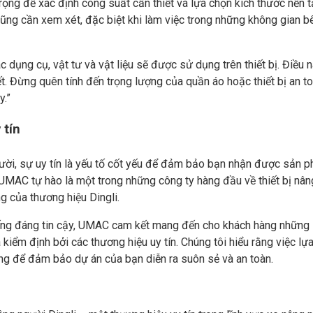
rọng để xác định công suất cần thiết và lựa chọn kích thước nền 
cũng cần xem xét, đặc biệt khi làm việc trong những không gian b
 dụng cụ, vật tư và vật liệu sẽ được sử dụng trên thiết bị. Điều 
t. Đừng quên tính đến trọng lượng của quần áo hoặc thiết bị an t
y.”
 tín
ười, sự uy tín là yếu tố cốt yếu để đảm bảo bạn nhận được sản 
, UMAC tự hào là một trong những công ty hàng đầu về thiết bị nân
g của thương hiệu Dingli.
iếng đáng tin cậy, UMAC cam kết mang đến cho khách hàng những
iểm định bởi các thương hiệu uy tín. Chúng tôi hiểu rằng việc lự
ọng để đảm bảo dự án của bạn diễn ra suôn sẻ và an toàn.