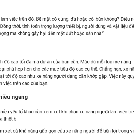
 làm việc trên đó. Bề mặt có cứng, đá hoặc cỏ, bùn không? Điều n
ồng thời, tính toán trọng lượng thiết bị, người dùng và vật liệu đ
lượng mà không gây hại đến mặt đất hoặc sàn nhà.”
nh độ cao tối đa mà dự án của bạn cần. Mặc dù mỗi loại xe nâng
oại phù hợp hơn cho các mục tiêu độ cao cụ thể. Chẳng hạn, xe n
t tới độ cao như xe nâng người dạng cần khớp gập. Việc này qu
 việc trên cao của bạn.
chiều ngang
hiều yếu tố khác cần xem xét khi chọn xe nâng người làm việc tr
 thiết bị.
m xét cả khả năng gấp gọn của xe nâng người để tiện lợi trong v