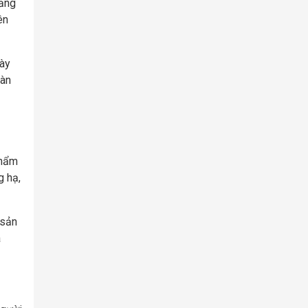
tảng
ên
này
oàn
phẩm
g hạ,
 sản
a