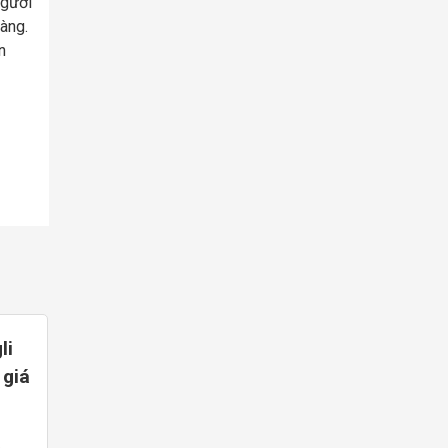
người
àng.
n
li
 giá