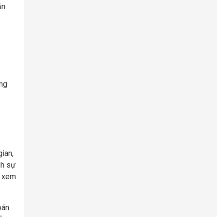
ặn.
âng
gian,
nh sự
n xem
oán