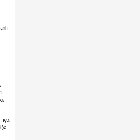
oanh
e
i
 xe
 hẹp,
iệc