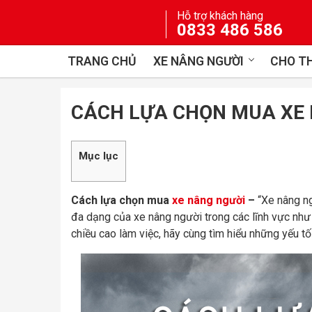
Skip
Hỗ trợ khách hàng
to
0833 486 586
content
TRANG CHỦ
XE NÂNG NGƯỜI
CHO TH
CÁCH LỰA CHỌN MUA XE
Mục lục
Cách lựa chọn mua
xe nâng người
–
“Xe nâng ng
đa dạng của xe nâng người trong các lĩnh vực như x
chiều cao làm việc, hãy cùng tìm hiểu những yếu t