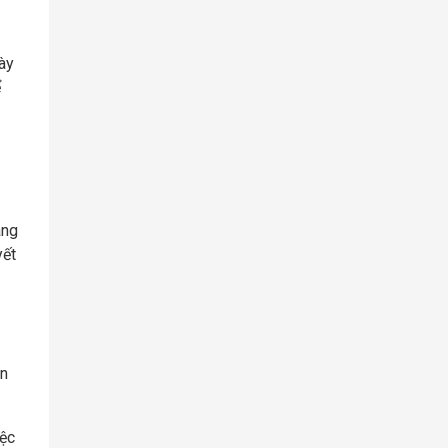
ày
ể
âng
yết
ên
iệc