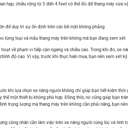
gian hẹp, chiều rộng từ 3 đến 4 feet có thể đủ để thang máy vừa v
n để duy trì sự ổn định trên các bề mặt không phẳng.
heo từng loại và mẫu thang máy trên không mà bạn đang xem xét.
 hoạt về phạm vi tiếp cận ngang và chiều cao. Trong khi đó, xe n
chỉnh độ cao. Vì vậy, trước khi thực hiện mua, bạn nên xem xét kỹ
rước khi lựa chọn xe nâng người không chỉ giúp bạn tiết kiệm thời 
ay thế một thiết bị không phù hợp. Đồng thời, nó cũng giúp bạn trá
ác định trọng lượng mà thang máy trên không cần phải nâng, bạn nê
ượng công nhân cần làm việc trên xe nâng người cùng lúc và tính t