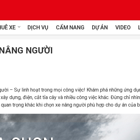
UÊ XE
DỊCH VỤ
CẨM NANG
DỰ ÁN
VIDEO
 NÂNG NGƯỜI
ười – Sự linh hoạt trong mọi công việc! Khám phá những ứng dụ
ây dựng, điện, cắt tỉa cây và nhiều công việc khác. Đừng chỉ nhì
ố quan trọng khác khi chọn xe nâng người phù hợp cho dự án của b