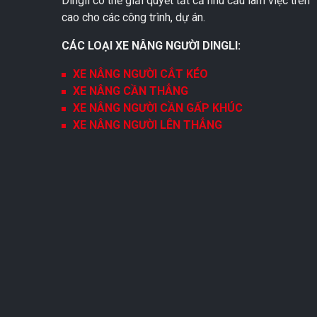
Dingli có thể giải quyết tất cả nhu cầu làm việc trên
cao cho các công trình, dự án.
CÁC LOẠI XE NÂNG NGƯỜI DINGLI:
XE NÂNG NGƯỜI CẮT KÉO
XE NÂNG CẦN THẲNG
XE NÂNG NGƯỜI CẦN GẤP KHÚC
XE NÂNG NGƯỜI LÊN THẲNG