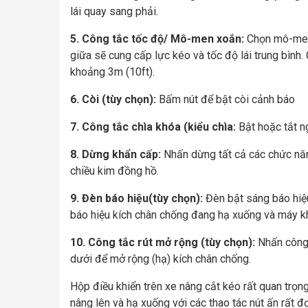
lái quay sang phải.
5. Công tắc tốc độ/ Mô-men xoắn:
Chọn mô-men 
giữa sẽ cung cấp lực kéo và tốc độ lái trung bình
khoảng 3m (10ft).
6. Còi (tùy chọn):
Bấm nút để bật còi cảnh báo
7. Công tắc chìa khóa (kiểu chìa:
Bật hoặc tắt n
8. Dừng khẩn cấp:
Nhấn dừng tất cả các chức năn
chiều kim đồng hồ.
9. Đèn báo hiệu(tùy chọn):
Đèn bật sáng báo hiệu
báo hiệu kích chân chống đang hạ xuống và máy kh
10. Công tắc rút mở rộng (tùy chọn):
Nhấn công 
dưới để mở rộng (hạ) kích chân chống.
Hộp điều khiển trên xe nâng cắt kéo rất quan trọn
nâng lên và hạ xuống với các thao tác nút ấn rất đ