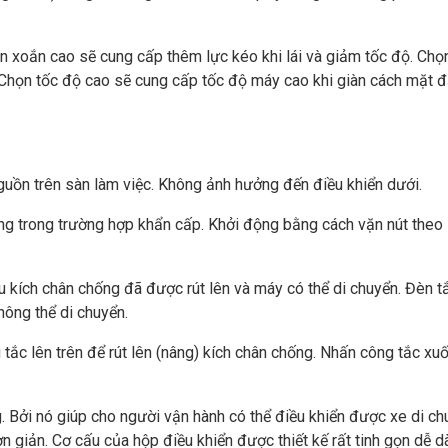
xoắn cao sẽ cung cấp thêm lực kéo khi lái và giảm tốc độ. Chọ
. Chọn tốc độ cao sẽ cung cấp tốc độ máy cao khi giàn cách mặt đ
guồn trên sàn làm việc. Không ảnh hưởng đến điều khiển dưới.
g trong trường hợp khẩn cấp. Khởi động bằng cách vặn nút theo
 kích chân chống đã được rút lên và máy có thể di chuyển. Đèn t
ông thể di chuyển.
tắc lên trên để rút lên (nâng) kích chân chống. Nhấn công tắc xu
g. Bởi nó giúp cho người vận hành có thể điều khiển được xe di ch
ơn giản. Cơ cấu của hộp điều khiển được thiết kế rất tinh gọn dễ 