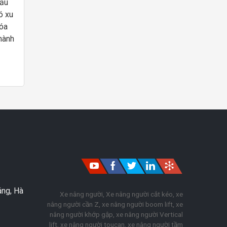
dầu
ó xu
hóa
hành
n vị
li
áng, Hà
Xe nâng người, Xe nâng người cắt kéo, xe
nâng người cần Z, xe nâng người boom lift, xe
nâng người khớp gập, xe nâng người Vertical
lift, xe nâng người toucan, xe nâng người tầm