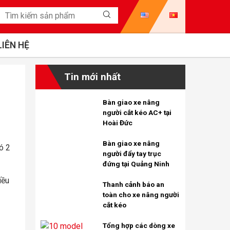
LIÊN HỆ
Tin mới nhất
Bàn giao xe nâng
người cắt kéo AC+ tại
Hoài Đức
Bàn giao xe nâng
ó 2
người đẩy tay trục
đứng tại Quảng Ninh
iều
Thanh cảnh báo an
toàn cho xe nâng người
cắt kéo
Tổng hợp các dòng xe