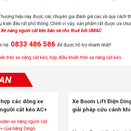
 Thương hiệu này được các chuyên gia đánh giá cao về quy cách th
hụ kiện đều rất phổ thông. Chính vì vậy, sản phẩm rất được ưa ch
:
Xe nâng người cắt kéo bán và cho thuê bởi UMAC
0833 486 586
n hệ:
để được hỗ trợ nhanh nhất!
iển trên xe nâng cắt kéo
,
hộp điều khiển trên xe nâng cắt kéo
UAN
 hợp các dòng xe
Xe Boom Lift Điện Ding
người cắt kéo AC+
giải pháp cứu cánh khi
m đến 16m
Dầu tăng