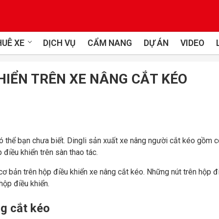
UÊ XE
DỊCH VỤ
CẨM NANG
DỰ ÁN
VIDEO
HIỂN TRÊN XE NÂNG CẮT KÉO
ó thể bạn chưa biết. Dingli sản xuất xe nâng người cắt kéo gồm c
 điều khiển trên sàn thao tác.
o cơ bản trên hộp điều khiển xe nâng cắt kéo. Những nút trên hộp đ
hộp điều khiển.
ng cắt kéo