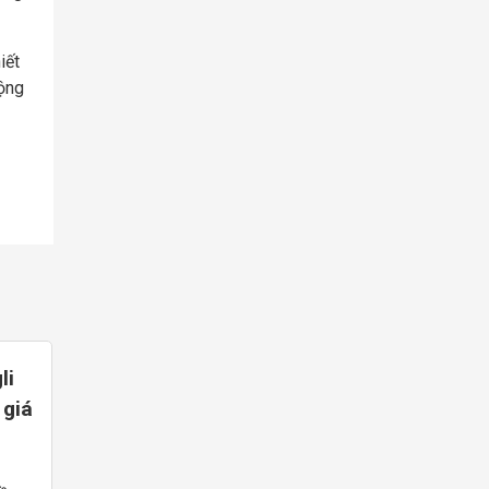
iết
uộng
li
 giá