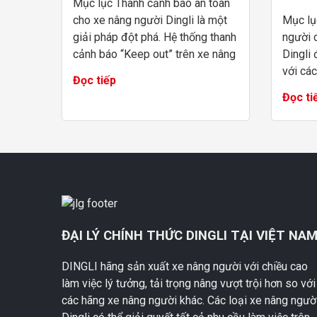
Mục lục Thanh cảnh báo an toàn
cho xe nâng người Dingli là một
Mục lụ
giải pháp đột phá. Hệ thống thanh
người 
cảnh báo “Keep out” trên xe nâng
Dingli
người cắt kéo được tạo bởi U-
với các
Đọc tiếp
MAC Việt Nam. Hệ thống thanh ...
trong 
Đọc ti
công ng
gao, việ
ĐẠI LÝ CHÍNH THỨC DINGLI TẠI VIỆT NA
DINGLI hãng sản xuất xe nâng người với chiều cao
làm việc lý tưởng, tải trọng nâng vượt trội hơn so với
các hãng xe nâng người khác. Các loại xe nâng ngườ