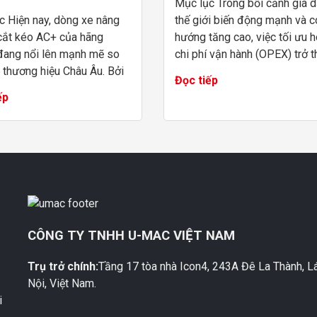
Mục lục Trong bối cảnh giá 
c Hiện nay, dòng xe nâng
thế giới biến động mạnh và c
cắt kéo AC+ của hãng
hướng tăng cao, việc tối ưu 
 đang nổi lên mạnh mẽ so
chi phí vận hành (OPEX) trở t
 thương hiệu Châu Âu. Bởi
bài toán sống còn cho các đơ
Đọc tiếp
bối cảnh ngành xây dựng và
thi công. Boom Lift điện Ding
ếp
hiệp đòi hỏi tiến độ gắt
nổi l...
c lựa...
M
CÔNG TY TNHH U-MAC VIỆT NAM
Trụ trở chính:
Tầng 17 tòa nhà Icon4, 243A Đê La Thành, L
Nội, Việt Nam.
i