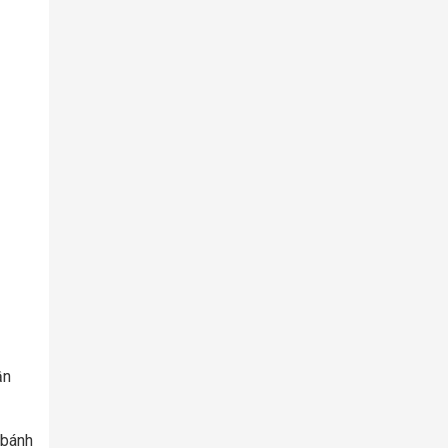
ần
 bánh