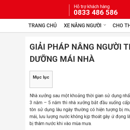
Skip
Hỗ trợ khách hàng
to
0833 486 586
content
TRANG CHỦ
XE NÂNG NGƯỜI
CHO TH
GIẢI PHÁP NÂNG NGƯỜI 
DƯỠNG MÁI NHÀ
Mục lục
Nhà xưởng sau một khoảng thời gian sử dụng nhất 
3 năm – 5 năm thì nhà xưởng bắt đầu xuống cấp
tôn sử dụng lâu ngày thường có hiện tượng bị mư
mái, lưu lượng nước không kịp thoát gây ứ đọng làm
bị thâm nước khi vào mùa mưa.