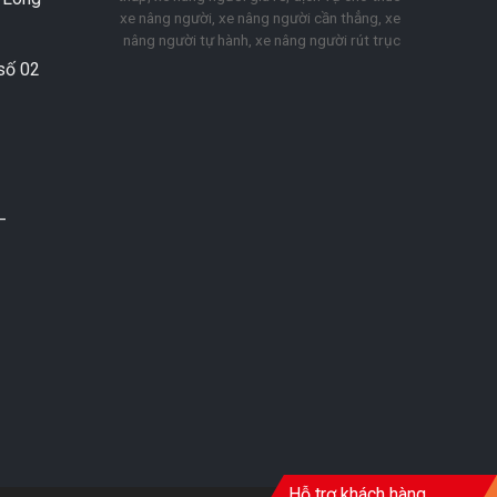
xe nâng người, xe nâng người cần thẳng, xe
nâng người tự hành, xe nâng người rút trục
số 02
–
Hỗ trợ khách hàng