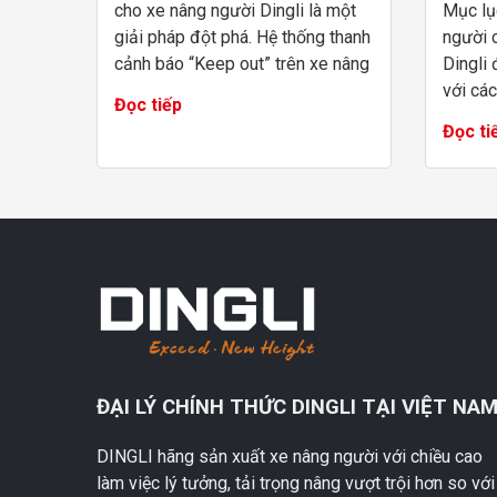
cho xe nâng người Dingli là một
Mục lụ
giải pháp đột phá. Hệ thống thanh
người 
cảnh báo “Keep out” trên xe nâng
Dingli
người cắt kéo được tạo bởi U-
với các
Đọc tiếp
MAC Việt Nam. Hệ thống thanh ...
trong 
Đọc ti
công ng
gao, việ
ĐẠI LÝ CHÍNH THỨC DINGLI TẠI VIỆT NA
DINGLI hãng sản xuất xe nâng người với chiều cao
làm việc lý tưởng, tải trọng nâng vượt trội hơn so với