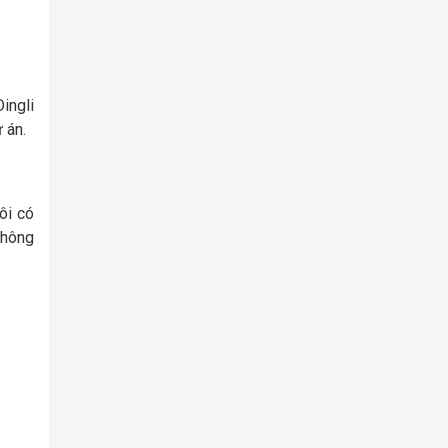
ingli
 án.
ôi có
Không