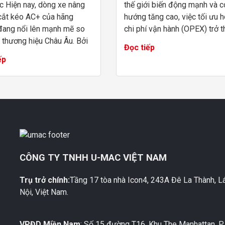
c Hiện nay, dòng xe nâng
thế giới biến động mạnh và c
cắt kéo AC+ của hãng
hướng tăng cao, việc tối ưu 
 đang nổi lên mạnh mẽ so
chi phí vận hành (OPEX) trở t
 thương hiệu Châu Âu. Bởi
bài toán sống còn cho các đơ
Đọc tiếp
bối cảnh ngành xây dựng và
thi công. Boom Lift điện Ding
ếp
hiệp đòi hỏi tiến độ gắt
nổi l...
c lựa...
CÔNG TY TNHH U-MAC VIỆT NAM
Trụ trở chính:
Tầng 17 tòa nhà Icon4, 243A Đê La Thành, L
M
Nội, Việt Nam.
VPĐD Miền Nam
: Số 15 đường T16, Khu The Manhattan, P