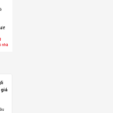
ê
ất!
g
i nhà
li
 giá
dầu