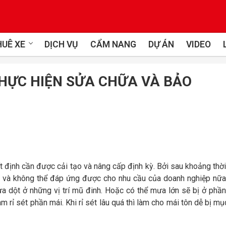
UÊ XE
DỊCH VỤ
CẨM NANG
DỰ ÁN
VIDEO
THỰC HIỆN SỬA CHỮA VÀ BẢO
định cần được cải tạo và nâng cấp định kỳ. Bởi sau khoảng thời
 và không thể đáp ứng được cho nhu cầu của doanh nghiệp nữa
a dột ở những vị trí mũ đinh. Hoặc có thể mưa lớn sẽ bị ở phần
 rỉ sét phần mái. Khi rỉ sét lâu quá thì làm cho mái tôn dễ bị mụ