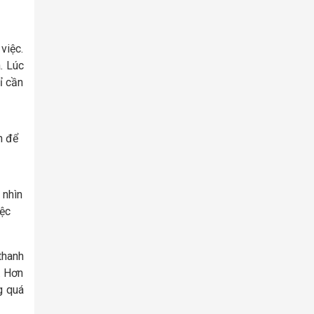
việc.
. Lúc
ỉ cần
n để
 nhìn
iệc
thanh
. Hơn
g quá