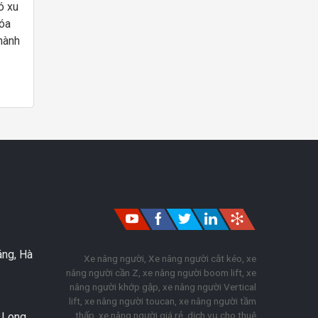
ó xu
hóa
hành
n vị
li
áng, Hà
Xe nâng người, Xe nâng người cắt kéo, xe
nâng người cần Z, xe nâng người boom lift, xe
nâng người khớp gập, xe nâng người Vertical
lift, xe nâng người toucan, xe nâng người tầm
thấp, xe nâng người giá rẻ, dịch vụ cho thuê
. Long