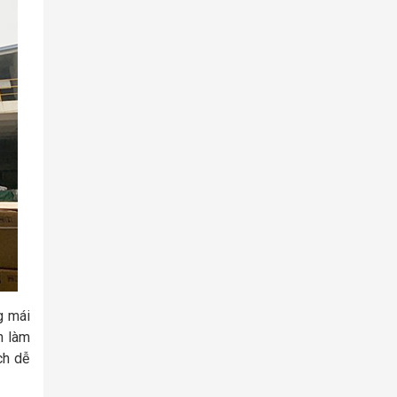
g mái
n làm
ch dễ