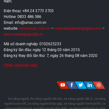
Nam.
Điện thoại: +84 24 3773 3703
Hotline: 0833 486 586
Email: info@umac.com.vn
website:
www.umac.com.vn
–
www.dailyxenangnguoi.com
–
www.xenangnguoijlg.vn
Mã số doanh nghiệp: 0102625233
Đăng ký lần đầu: ngày 12 tháng 03 năm 2015
Đăng ký thay đổi lần thứ: 7, ngày 26 tháng 08 năm 2020
Chính sách bảo mật
Xe nâng người, Xe nâng người cắt kéo, xe nâng người cần Z, xe nâng
người boom lift, xe nâng người khớp gập, xe nâng người Vertical lift, xe
nâng người toucan, xe nâng người tầm thấp, xe nâng người giá rẻ, dịch