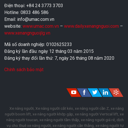
Điện thoại: +84 24 3773 3703
Hotline: 0833 486 586
Email: info@umac.com.vn
website:
www.umac.com.vn
–
www.dailyxenangnguoi.com
–
www.xenangnguoijlg.vn
Mã số doanh nghiệp: 0102625233
Đăng ký lần đầu: ngày 12 tháng 03 năm 2015
Đăng ký thay đổi lần thứ: 7, ngày 26 tháng 08 năm 2020
Chính sách bảo mật
Xe nâng người, Xe nâng người cắt kéo, xe nâng người cần Z, xe nâng
người boom lift, xe nâng người khớp gập, xe nâng người Vertical lift, xe
nâng người toucan, xe nâng người tầm thấp, xe nâng người giá rẻ, dịch
vụ cho thuê xe nâng người, xe nâng người cần thẳng, xe nâng người tự