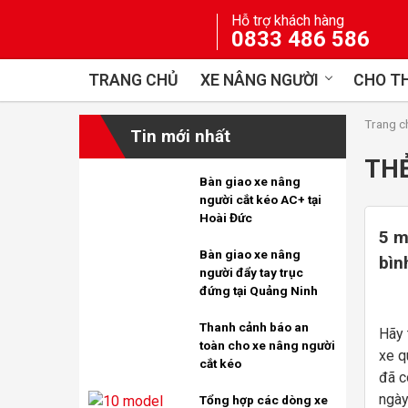
Skip
Hỗ trợ khách hàng
to
0833 486 586
content
TRANG CHỦ
XE NÂNG NGƯỜI
CHO TH
Trang c
Tin mới nhất
TH
Bàn giao xe nâng
người cắt kéo AC+ tại
Hoài Đức
5 m
Bàn giao xe nâng
bìn
người đẩy tay trục
đứng tại Quảng Ninh
Thanh cảnh báo an
Hãy 
toàn cho xe nâng người
xe q
cắt kéo
đã c
ngày
Tổng hợp các dòng xe