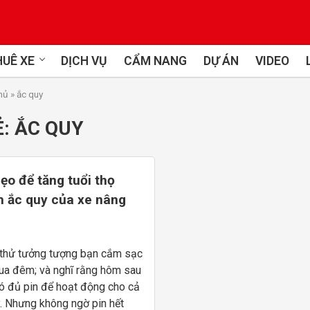
UÊ XE
DỊCH VỤ
CẨM NANG
DỰ ÁN
VIDEO
hủ
»
ắc quy
Ẻ:
ẮC QUY
ẹo để tăng tuổi thọ
h ắc quy của xe nâng
người – MEWP
thử tưởng tượng bạn cắm sạc
ua đêm; và nghĩ rằng hôm sau
ó đủ pin để hoạt động cho cả
. Nhưng không ngờ pin hết