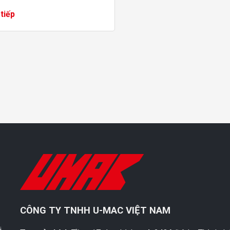
h chóng sau khi mới bắt đầu
tiếp
 làm việc. Nguyên nhân là gì?
ả...
M
CÔNG TY TNHH U-MAC VIỆT NAM