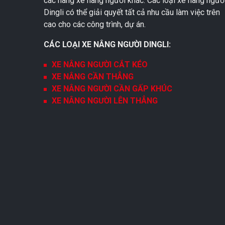
các hãng xe nâng người khác. Các loại xe nâng ngườ
Dingli có thể giải quyết tất cả nhu cầu làm việc trên
cao cho các công trình, dự án.
CÁC LOẠI XE NÂNG NGƯỜI DINGLI:
XE NÂNG NGƯỜI CẮT KÉO
XE NÂNG CẦN THẲNG
XE NÂNG NGƯỜI CẦN GẤP KHÚC
XE NÂNG NGƯỜI LÊN THẲNG