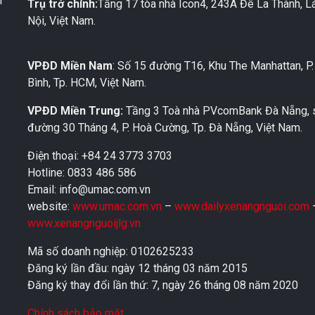
i
Trụ trở chính:
Tầng 17 tòa nhà Icon4, 243A Đê La Thành, L
Nội, Việt Nam.
VPĐD Miền Nam
: Số 15 đường T16, Khu The Manhattan, P
Bình, Tp. HCM, Việt Nam.
VPĐD Miền Trung:
Tầng 3 Toà nhà PVcomBank Đà Nẵng, 
đường 30 Tháng 4, P. Hoà Cường, Tp. Đà Nẵng, Việt Nam.
Điện thoại: +84 24 3773 3703
Hotline: 0833 486 586
Email: info@umac.com.vn
website:
www.umac.com.vn
–
www.dailyxenangnguoi.com
www.xenangnguoijlg.vn
Mã số doanh nghiệp: 0102625233
Đăng ký lần đầu: ngày 12 tháng 03 năm 2015
Đăng ký thay đổi lần thứ: 7, ngày 26 tháng 08 năm 2020
Chính sách bảo mật