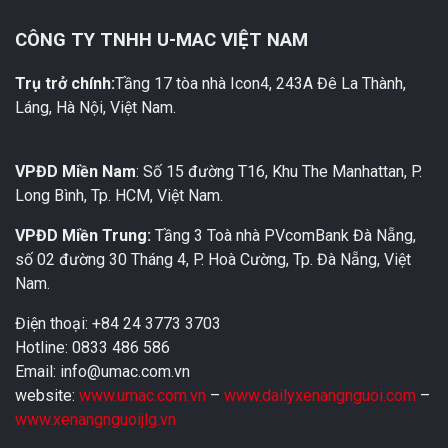
CÔNG TY TNHH U-MAC VIỆT NAM
Trụ trở chính:
Tầng 17 tòa nhà Icon4, 243A Đê La Thành,
Láng, Hà Nội, Việt Nam.
VPĐD Miền Nam
: Số 15 đường T16, Khu The Manhattan, P.
Long Bình, Tp. HCM, Việt Nam.
VPĐD Miền Trung:
Tầng 3 Toà nhà PVcomBank Đà Nẵng,
số 02 đường 30 Tháng 4, P. Hoà Cường, Tp. Đà Nẵng, Việt
Nam.
Điện thoại: +84 24 3773 3703
Hotline: 0833 486 586
Email: info@umac.com.vn
website:
www.umac.com.vn
–
www.dailyxenangnguoi.com
–
www.xenangnguoijlg.vn