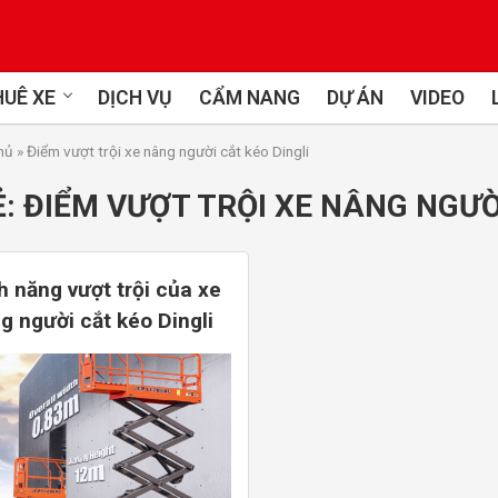
UÊ XE
DỊCH VỤ
CẨM NANG
DỰ ÁN
VIDEO
hủ
»
Điểm vượt trội xe nâng người cắt kéo Dingli
Ẻ:
ĐIỂM VƯỢT TRỘI XE NÂNG NGƯỜ
h năng vượt trội của xe
g người cắt kéo Dingli