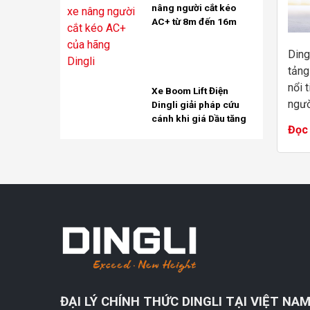
nâng người cắt kéo
AC+ từ 8m đến 16m
Ding
tảng
nổi 
Xe Boom Lift Điện
ngườ
Dingli giải pháp cứu
cánh khi giá Dầu tăng
suất
Đọc 
hoàn
nâng 
ĐẠI LÝ CHÍNH THỨC DINGLI TẠI VIỆT NA