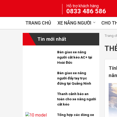
Skip
Hỗ trợ khách hàng
to
0833 486 586
content
TRANG CHỦ
XE NÂNG NGƯỜI
CHO TH
Trang c
Tin mới nhất
TH
Bàn giao xe nâng
người cắt kéo AC+ tại
Hoài Đức
Tín
Bàn giao xe nâng
nân
người đẩy tay trục
đứng tại Quảng Ninh
Thanh cảnh báo an
toàn cho xe nâng người
cắt kéo
Tổng hợp các dòng xe