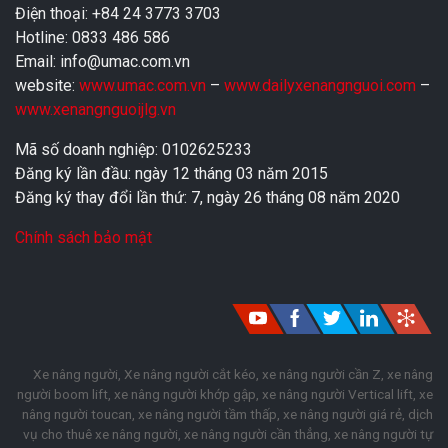
Điện thoại: +84 24 3773 3703
Hotline: 0833 486 586
Email: info@umac.com.vn
website:
www.umac.com.vn
–
www.dailyxenangnguoi.com
–
www.xenangnguoijlg.vn
Mã số doanh nghiệp: 0102625233
Đăng ký lần đầu: ngày 12 tháng 03 năm 2015
Đăng ký thay đổi lần thứ: 7, ngày 26 tháng 08 năm 2020
Chính sách bảo mật
Xe nâng người, Xe nâng người cắt kéo, xe nâng người cần Z, xe nâng
người boom lift, xe nâng người khớp gập, xe nâng người Vertical lift, xe
nâng người toucan, xe nâng người tầm thấp, xe nâng người giá rẻ, dịch
vụ cho thuê xe nâng người, xe nâng người cần thẳng, xe nâng người tự