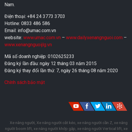
Nam.
Điện thoại: +84 24 3773 3703
Hotline: 0833 486 586
Email: info@umac.com.vn
website:
www.umac.com.vn
–
www.dailyxenangnguoi.com
–
www.xenangnguoijlg.vn
Mã số doanh nghiệp: 0102625233
Đăng ký lần đầu: ngày 12 tháng 03 năm 2015
Đăng ký thay đổi lần thứ: 7, ngày 26 tháng 08 năm 2020
Chính sách bảo mật
Xe nâng người, Xe nâng người cắt kéo, xe nâng người cần Z, xe nâng
người boom lift, xe nâng người khớp gập, xe nâng người Vertical lift, xe