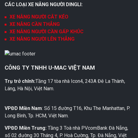
CÁC LOẠI XE NÂNG NGƯỜI DINGLI:
XE NÂNG NGƯỜI CẮT KÉO
XE NÂNG CẦN THẲNG
XE NÂNG NGƯỜI CẦN GẤP KHÚC
XE NÂNG NGƯỜI LÊN THẲNG
CÔNG TY TNHH U-MAC VIỆT NAM
Trụ trở chính:
Tầng 17 tòa nhà Icon4, 243A Đê La Thành,
Láng, Hà Nội, Việt Nam.
VPĐD Miền Nam
: Số 15 đường T16, Khu The Manhattan, P.
Long Bình, Tp. HCM, Việt Nam.
VPĐD Miền Trung:
Tầng 3 Toà nhà PVcomBank Đà Nẵng,
số 02 đường 30 Tháng 4, P. Hoà Cường, Tp. Đà Nẵng, Việt