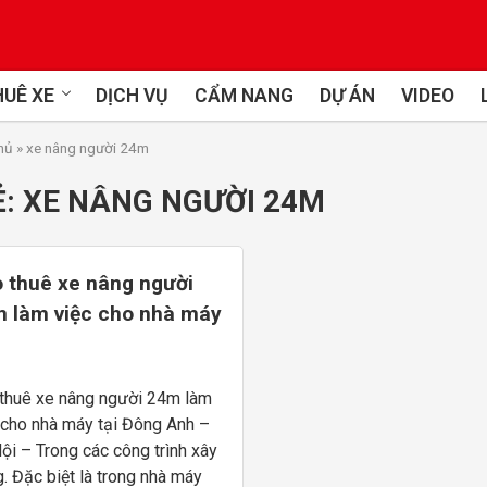
UÊ XE
DỊCH VỤ
CẨM NANG
DỰ ÁN
VIDEO
hủ
»
xe nâng người 24m
Ẻ:
XE NÂNG NGƯỜI 24M
 thuê xe nâng người
 làm việc cho nhà máy
 Đông Anh – Hà Nội
thuê xe nâng người 24m làm
 cho nhà máy tại Đông Anh –
ội – Trong các công trình xây
. Đặc biệt là trong nhà máy