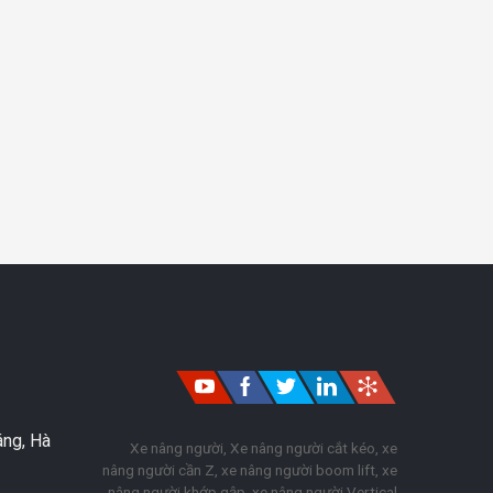
áng, Hà
Xe nâng người, Xe nâng người cắt kéo, xe
nâng người cần Z, xe nâng người boom lift, xe
nâng người khớp gập, xe nâng người Vertical