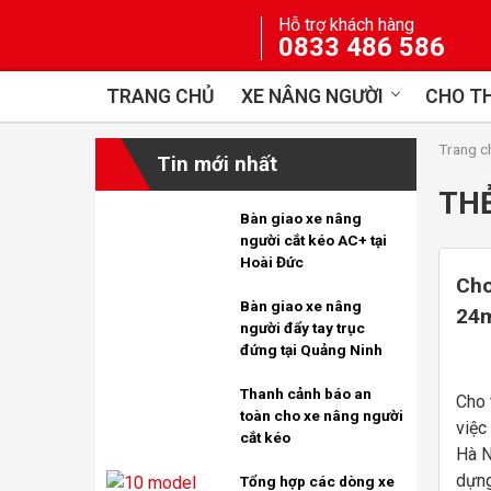
Skip
Hỗ trợ khách hàng
to
0833 486 586
content
TRANG CHỦ
XE NÂNG NGƯỜI
CHO TH
Trang c
Tin mới nhất
TH
Bàn giao xe nâng
người cắt kéo AC+ tại
Hoài Đức
Cho
Bàn giao xe nâng
24m
người đẩy tay trục
tại
đứng tại Quảng Ninh
Thanh cảnh báo an
Cho 
toàn cho xe nâng người
việc
cắt kéo
Hà N
dựng
Tổng hợp các dòng xe