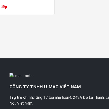
uất, việc thi công, lắp đặt,
tiếp
trì bảo dưỡng nhà máy...
CÔNG TY TNHH U-MAC VIỆT NAM
Trụ trở chính:
Tầng 17 tòa nhà Icon4, 243A Đê La Thành, L
M
Nội, Việt Nam.