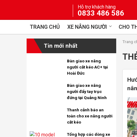
Skip
Hỗ trợ khách hàng
to
0833 486 586
content
TRANG CHỦ
XE NÂNG NGƯỜI
CHO TH
Trang c
Tin mới nhất
TH
Bàn giao xe nâng
người cắt kéo AC+ tại
Hoài Đức
Hướ
Bàn giao xe nâng
nân
người đẩy tay trục
đứng tại Quảng Ninh
Thanh cảnh báo an
toàn cho xe nâng người
cắt kéo
Tổng hợp các dòng xe