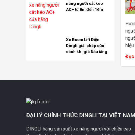
nâng người cắt kéo
AC+ từ 8m đến 16m
Hướn
ngườ
ngườ
Xe Boom Lift Điện
hiệu
Dingli giải pháp cứu
cánh khi giá Dầu tăng
việc
Đọc 
thi 
xâ...
ĐẠI LÝ CHÍNH THỨC DINGLI TẠI VIỆT NA
DINGLI hãng sản xuất xe nâng người với chiều cao