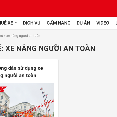
UÊ XE
DỊCH VỤ
CẨM NANG
DỰ ÁN
VIDEO
hủ
»
xe nâng người an toàn
Ẻ:
XE NÂNG NGƯỜI AN TOÀN
ng dẫn sử dụng xe
g người an toàn