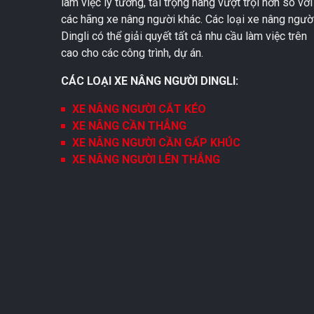
làm việc lý tưởng, tải trọng nâng vượt trội hơn so với
các hãng xe nâng người khác. Các loại xe nâng ngườ
Dingli có thể giải quyết tất cả nhu cầu làm việc trên
cao cho các công trình, dự án.
CÁC LOẠI XE NÂNG NGƯỜI DINGLI:
XE NÂNG NGƯỜI CẮT KÉO
XE NÂNG CẦN THẲNG
XE NÂNG NGƯỜI CẦN GẤP KHÚC
XE NÂNG NGƯỜI LÊN THẲNG