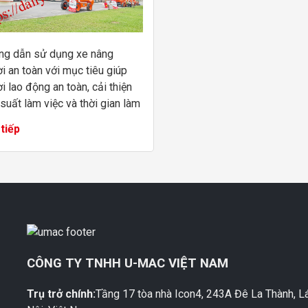
g dẫn sử dụng xe nâng
i an toàn với mục tiêu giúp
i lao động an toàn, cải thiện
 suất làm việc và thời gian làm
. Thực hiện tốt các công việc
tiếp
công trên cao như: Sơn nhà cửa,
M
CÔNG TY TNHH U-MAC VIỆT NAM
Trụ trở chính:
Tầng 17 tòa nhà Icon4, 243A Đê La Thành, L