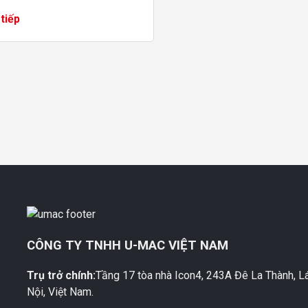
cho việc lựa chọn trở nên khó
tiếp
 hơn bao giờ hết. Vậy, hãng xe
...
CÔNG TY TNHH U-MAC VIỆT NAM
Trụ trở chính:
Tầng 17 tòa nhà Icon4, 243A Đê La Thành, L
M
Nội, Việt Nam.