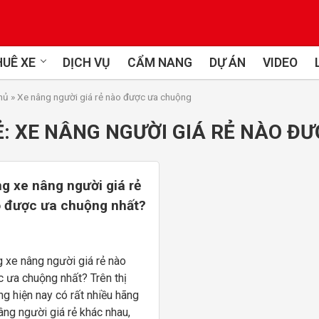
UÊ XE
DỊCH VỤ
CẨM NANG
DỰ ÁN
VIDEO
hủ
»
Xe nâng người giá rẻ nào được ưa chuộng
Ẻ:
XE NÂNG NGƯỜI GIÁ RẺ NÀO Đ
g xe nâng người giá rẻ
 được ưa chuộng nhất?
 xe nâng người giá rẻ nào
 ưa chuộng nhất? Trên thị
ng hiện nay có rất nhiều hãng
âng người giá rẻ khác nhau,