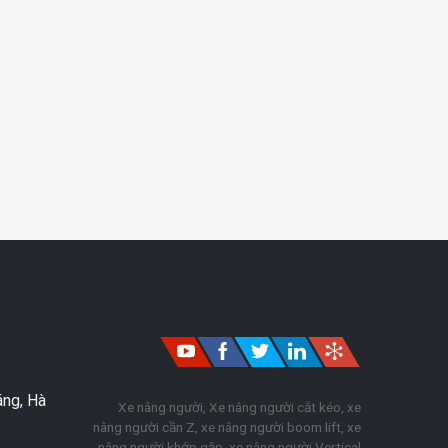
áng, Hà
Xe nâng người, Xe nâng người cắt kéo, xe
nâng người cần Z, xe nâng người boom lift, xe
nâng người khớp gập, xe nâng người Vertical