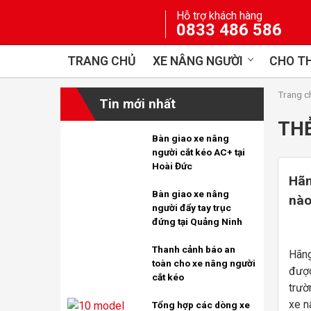
Skip
Hỗ trợ khách hàng
to
0833 486 586
content
TRANG CHỦ
XE NÂNG NGƯỜI
CHO TH
Trang c
Tin mới nhất
TH
Bàn giao xe nâng
người cắt kéo AC+ tại
Hoài Đức
Hãn
Bàn giao xe nâng
nào
người đẩy tay trục
đứng tại Quảng Ninh
Thanh cảnh báo an
Hãng
toàn cho xe nâng người
được
cắt kéo
trườ
xe n
Tổng hợp các dòng xe