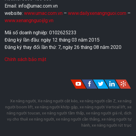
Email: info@umac.com.vn
website:
www.umac.com.vn
–
www.dailyxenangnguoi.com
–
www.xenangnguoijlg.vn
Mã số doanh nghiệp: 0102625233
Đăng ký lần đầu: ngày 12 tháng 03 năm 2015
Đăng ký thay đổi lần thứ: 7, ngày 26 tháng 08 năm 2020
Chính sách bảo mật
Xe nâng người, Xe nâng người cắt kéo, xe nâng người cần Z, xe nâng
người boom lift, xe nâng người khớp gập, xe nâng người Vertical lift, xe
nâng người toucan, xe nâng người tầm thấp, xe nâng người giá rẻ, dịch
vụ cho thuê xe nâng người, xe nâng người cần thẳng, xe nâng người tự
hành, xe nâng người rút trục