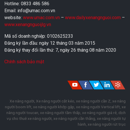
Hotline: 0833 486 586
Email: info@umac.com.vn
website:
www.umac.com.vn
–
www.dailyxenangnguoi.com
–
www.xenangnguoijlg.vn
Mã số doanh nghiệp: 0102625233
Đăng ký lần đầu: ngày 12 tháng 03 năm 2015
Đăng ký thay đổi lần thứ: 7, ngày 26 tháng 08 năm 2020
Chính sách bảo mật
Xe nâng người, Xe nâng người cắt kéo, xe nâng người cần Z, xe nâng
người boom lift, xe nâng người khớp gập, xe nâng người Vertical lift, xe
nâng người toucan, xe nâng người tầm thấp, xe nâng người giá rẻ, dịch
vụ cho thuê xe nâng người, xe nâng người cần thẳng, xe nâng người tự
hành, xe nâng người rút trục