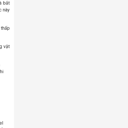
à bắt
c này
 thấp
g vật
m
hi
el