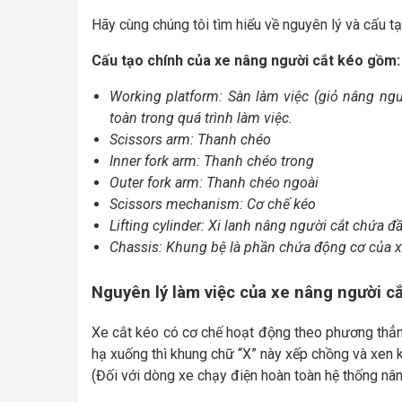
Hãy cùng chúng tôi tìm hiểu về nguyên lý và cấu t
Cấu tạo chính của xe nâng người cắt kéo gồm:
Working platform: Sàn làm việc (giỏ nâng ng
toàn trong quá trình làm việc.
Scissors arm: Thanh chéo
Inner fork arm: Thanh chéo trong
Outer fork arm: Thanh chéo ngoài
Scissors mechanism: Cơ chế kéo
Lifting cylinder: Xi lanh nâng người cắt chứa đầ
Chassis: Khung bệ là phần chứa động cơ của 
Nguyên lý làm việc của xe nâng người cắ
Xe cắt kéo có cơ chế hoạt động theo phương thẳ
hạ xuống thì khung chữ “X” này xếp chồng và xen k
(Đối với dòng xe chạy điện hoàn toàn hệ thống nâ