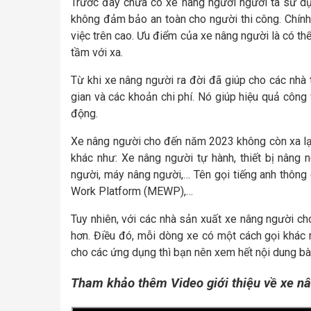
Trước đây chưa có xe nâng người người ta sử dụn
không đảm bảo an toàn cho người thi công. Chính 
việc trên cao. Ưu điểm của xe nâng người là có t
tầm với xa.
Từ khi xe nâng người ra đời đã giúp cho các nhà t
gian và các khoản chi phí. Nó giúp hiệu quả công v
động.
Xe nâng người cho đến năm 2023 không còn xa lạ n
khác như: Xe nâng người tự hành, thiết bị nâng n
người, máy nâng người,… Tên gọi tiếng anh thông 
Work Platform (MEWP),…
Tuy nhiên, với các nhà sản xuất xe nâng người c
hơn. Điều đó, mỗi dòng xe có một cách gọi khác
cho các ứng dụng thì bạn nên xem hết nội dung bài
Tham khảo thêm Video giới thiệu về xe nâ