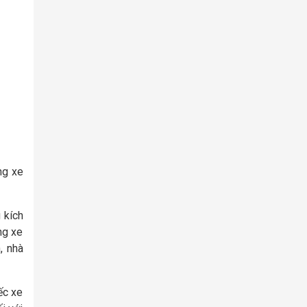
ng xe
 kích
ng xe
, nhà
ếc xe