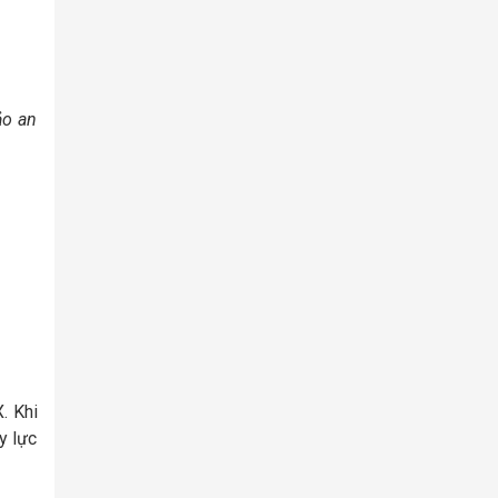
ảo an
. Khi
y lực