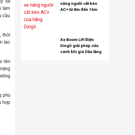
ậy sẽ
nâng người cắt kéo
i làm
AC+ từ 8m đến 16m
u cầu
 thời
Xe Boom Lift Điện
n lao
Dingli giải pháp cứu
cánh khi giá Dầu tăng
i tên
 nâng
ating
g phú
ù hợp