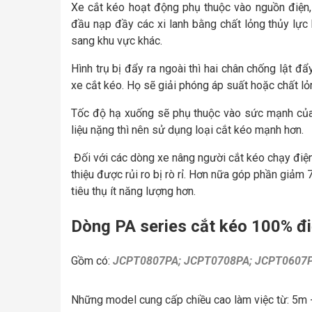
Xe cắt kéo hoạt động phụ thuộc vào nguồn điện,
đầu nạp đầy các xi lanh bằng chất lỏng thủy lực 
sang khu vực khác.
Hình trụ bị đẩy ra ngoài thì hai chân chống lật 
xe cắt kéo. Họ sẽ giải phóng áp suất hoặc chất lỏ
Tốc độ hạ xuống sẽ phụ thuộc vào sức mạnh của 
liệu nặng thì nên sử dụng loại cắt kéo mạnh hơn.
Đối với các dòng xe nâng người cắt kéo chạy điệ
thiệu được rủi ro bị rò rỉ. Hơn nữa góp phần giảm 
tiêu thụ ít năng lượng hơn.
Dòng PA series cắt kéo 100% đ
Gồm có:
JCPT0807PA; JCPT0708PA; JCPT0607P
Những model cung cấp chiều cao làm việc từ: 5m -