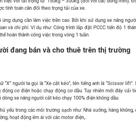
m việc với tải trọng từ: 150kg – 300kg (đối với các dòng mini). Đố
c tính toán cân đối theo trọng tải của xe.
ọi ứng dụng cần làm việc trên cao. Bởi khi sử dụng xe nâng ngườ
gian và chi phí. Ví dụ như: Công trình lắp đặt PCCC tiến độ 1 thá
thể hoàn thành công việc trong vòng 1 tuần.
ười đang bán và cho thuê trên thị trường
“X” người ta gọi là “Xe cắt kéo”, tên tiếng anh là “Scissor lift”.
 động cơ điện hoặc chạy động cơ dầu. Tuy nhiên mới đây cải ti
ời dòng xe nâng người cắt kéo chạy 100% điện không dầu.
chủ yếu trong các môi trường sạch như: Nhà xưởng, hàng không,
ường, hoạt động êm ái với các motor điện,..