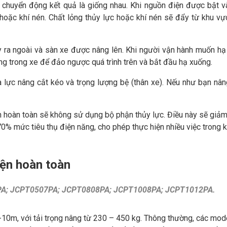
 chuyển động kết quả là giống nhau. Khi nguồn điện được bật v
hoặc khí nén. Chất lỏng thủy lực hoặc khí nén sẽ đẩy từ khu vự
đẩy ra ngoài và sàn xe được nâng lên. Khi người vận hành muốn hạ
ng trong xe để đảo ngược quá trình trên và bắt đầu hạ xuống.
lực nâng cắt kéo và trọng lượng bệ (thân xe). Nếu như bạn nân
n hoàn toàn sẽ không sử dụng bộ phận thủy lực. Điều này sẽ giả
70% mức tiêu thụ điện năng, cho phép thực hiện nhiều việc trong k
iện hoàn toàn
A; JCPT0507PA; JCPT0808PA; JCPT1008PA; JCPT1012PA.
10m, với tải trọng nâng từ 230 – 450 kg. Thông thường, các mod