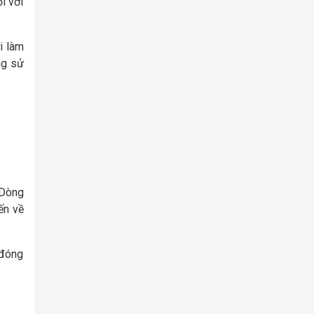
i với
i làm
ng sử
 Dòng
ến về
 đóng