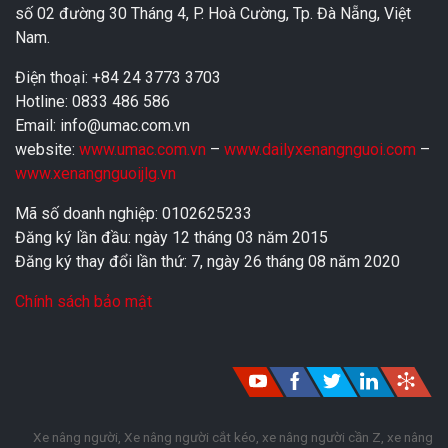
số 02 đường 30 Tháng 4, P. Hoà Cường, Tp. Đà Nẵng, Việt
Nam.
Điện thoại: +84 24 3773 3703
Hotline: 0833 486 586
Email: info@umac.com.vn
website:
www.umac.com.vn
–
www.dailyxenangnguoi.com
–
www.xenangnguoijlg.vn
Mã số doanh nghiệp: 0102625233
Đăng ký lần đầu: ngày 12 tháng 03 năm 2015
Đăng ký thay đổi lần thứ: 7, ngày 26 tháng 08 năm 2020
Chính sách bảo mật
Xe nâng người, Xe nâng người cắt kéo, xe nâng người cần Z, xe nâng