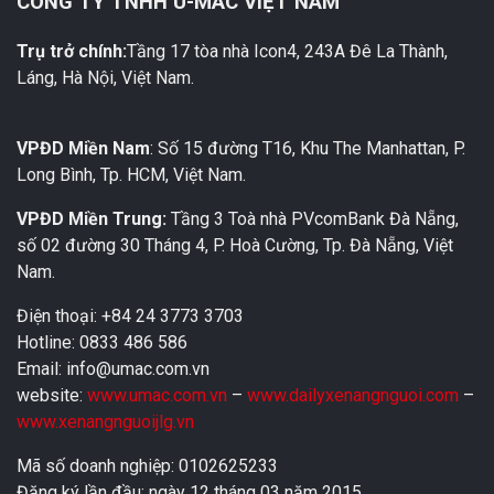
CÔNG TY TNHH U-MAC VIỆT NAM
Trụ trở chính:
Tầng 17 tòa nhà Icon4, 243A Đê La Thành,
Láng, Hà Nội, Việt Nam.
VPĐD Miền Nam
: Số 15 đường T16, Khu The Manhattan, P.
Long Bình, Tp. HCM, Việt Nam.
VPĐD Miền Trung:
Tầng 3 Toà nhà PVcomBank Đà Nẵng,
số 02 đường 30 Tháng 4, P. Hoà Cường, Tp. Đà Nẵng, Việt
Nam.
Điện thoại: +84 24 3773 3703
Hotline: 0833 486 586
Email: info@umac.com.vn
website:
www.umac.com.vn
–
www.dailyxenangnguoi.com
–
www.xenangnguoijlg.vn
Mã số doanh nghiệp: 0102625233
Đăng ký lần đầu: ngày 12 tháng 03 năm 2015