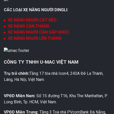
CÁC LOẠI XE NÂNG NGƯỜI DINGLI:
XE NÂNG NGƯỜI CẮT KÉO
XE NÂNG CẦN THẲNG
XE NÂNG NGƯỜI CẦN GẤP KHÚC
XE NÂNG NGƯỜI LÊN THẲNG
CÔNG TY TNHH U-MAC VIỆT NAM
Trụ trở chính:
Tầng 17 tòa nhà Icon4, 243A Đê La Thành,
Láng, Hà Nội, Việt Nam.
VPĐD Miền Nam
: Số 15 đường T16, Khu The Manhattan, P.
Long Bình, Tp. HCM, Việt Nam.
VPĐD Miền Trung:
Tầng 3 Toà nhà PVcomBank Đà Nẵng,