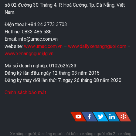
số 02 đường 30 Tháng 4, P. Hoà Cường, Tp. Đà Nẵng, Việt
Nam.
Điện thoại: +84 24 3773 3703
Hotline: 0833 486 586
Email: info@umac.com.vn
website:
www.umac.com.vn
–
www.dailyxenangnguoi.com
–
www.xenangnguoijlg.vn
Mã số doanh nghiệp: 0102625233
Đăng ký lần đầu: ngày 12 tháng 03 năm 2015
Đăng ký thay đổi lần thứ: 7, ngày 26 tháng 08 năm 2020
Chính sách bảo mật
Xe nâng người, Xe nâng người cắt kéo, xe nâng người cần Z, xe nâng