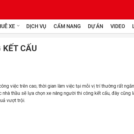
UÊ XE
DỊCH VỤ
CẨM NANG
DỰ ÁN
VIDEO
 KẾT CẤU
ng việc trên cao; thời gian làm việc tại mỗi vị trí thường rất ngắ
c nhà thầu sẽ lựa chọn xe nâng người thi công kết cấu, đây cũng l
uả vượt trội.