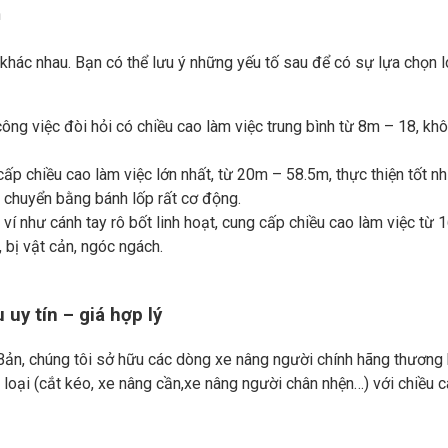
n
khác nhau. Bạn có thể lưu ý những yếu tố sau để có sự lựa chọn l
ông việc đòi hỏi có chiều cao làm việc trung bình từ 8m – 18, kh
ấp chiều cao làm việc lớn nhất, từ 20m – 58.5m, thực thiện tốt n
i chuyển bằng bánh lốp rất cơ động.
í như cánh tay rô bốt linh hoạt, cung cấp chiều cao làm việc từ 
 bị vật cản, ngóc ngách.
uy tín – giá hợp lý
ản, chúng tôi sở hữu các dòng xe nâng người chính hãng thương 
 loại (cắt kéo, xe nâng cần,xe nâng người chân nhện…) với chiều 