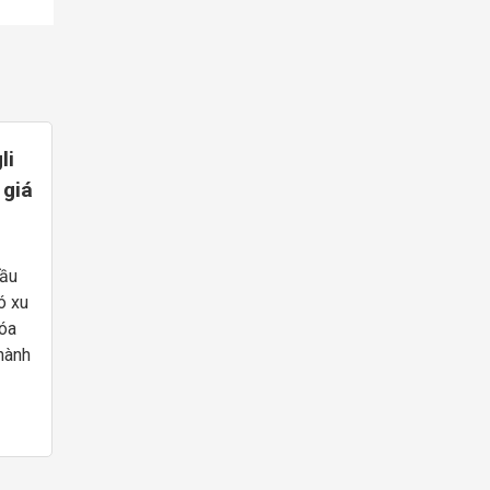
li
 giá
dầu
ó xu
hóa
hành
n vị
li