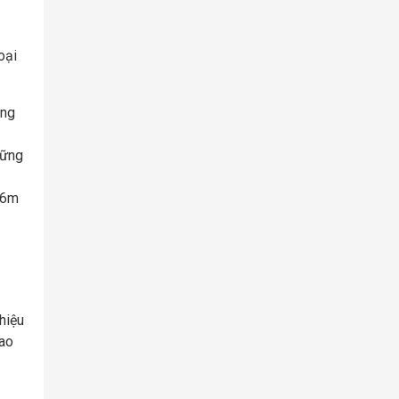
oại
ông
hững
16m
hiệu
cao