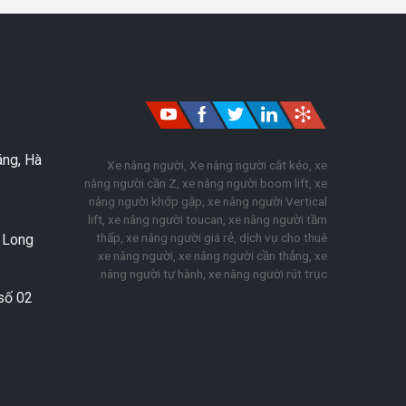
áng, Hà
Xe nâng người, Xe nâng người cắt kéo, xe
nâng người cần Z, xe nâng người boom lift, xe
nâng người khớp gập, xe nâng người Vertical
lift, xe nâng người toucan, xe nâng người tầm
thấp, xe nâng người giá rẻ, dịch vụ cho thuê
. Long
xe nâng người, xe nâng người cần thẳng, xe
nâng người tự hành, xe nâng người rút trục
số 02