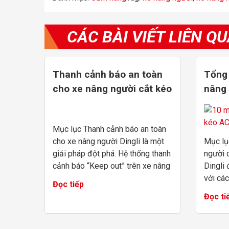
CÁC BÀI VIẾT LIÊN Q
Thanh cảnh báo an toàn
Tổng
cho xe nâng người cắt kéo
nâng 
từ 8
Mục lục Thanh cảnh báo an toàn
cho xe nâng người Dingli là một
Mục lụ
giải pháp đột phá. Hệ thống thanh
người 
cảnh báo “Keep out” trên xe nâng
Dingli
người cắt kéo được tạo bởi U-
với các
Đọc tiếp
MAC Việt Nam. Hệ thống thanh ...
trong 
Đọc ti
công ng
gao, việ