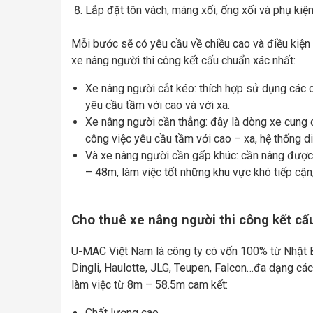
Lắp đặt tôn vách, máng xối, ống xối và phụ kiệ
Mỗi bước sẽ có yêu cầu về chiều cao và điều kiện 
xe nâng người thi công kết cấu chuẩn xác nhất:
Xe nâng người cắt kéo: thích hợp sử dụng các c
yêu cầu tầm với cao và với xa.
Xe nâng người cần thẳng: đây là dòng xe cung c
công việc yêu cầu tầm với cao – xa, hệ thống d
Và xe nâng người cần gấp khúc: cần nâng được v
– 48m, làm việc tốt những khu vực khó tiếp cận,
Cho thuê xe nâng người thi công kết cấu 
U-MAC Việt Nam là công ty có vốn 100% từ Nhật B
Dingli, Haulotte, JLG, Teupen, Falcon…đa dạng các
làm việc từ 8m – 58.5m cam kết:
Chất lượng cao