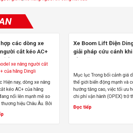
UAN
 hợp các dòng xe
Xe Boom Lift Điện Ding
người cắt kéo AC+
giải pháp cứu cánh khi
m đến 16m
Dầu tăng
Mục lục Trong bối cảnh giá 
c Hiện nay, dòng xe nâng
thế giới biến động mạnh và c
cắt kéo AC+ của hãng
hướng tăng cao, việc tối ưu 
 đang nổi lên mạnh mẽ so
chi phí vận hành (OPEX) trở t
 thương hiệu Châu Âu. Bởi
bài toán sống còn cho các đơ
Đọc tiếp
bối cảnh ngành xây dựng và
thi công. Boom Lift điện Ding
ếp
hiệp đòi hỏi tiến độ gắt
nổi l...
c lựa...