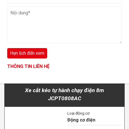
Loại
Tự hành
Chiều cao làm việc
28 m
Tải trọng nâng
454 kg
THÔNG TIN LIÊN HỆ
XEM CHI TIẾT
THÔNG TIN LIÊN HỆ
THÔNG TIN LIÊN HỆ
Xe cắt kéo tự hành chạy điện 8m
JCPT0808AC
Loại động cơ
Động cơ điện