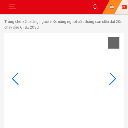
Skip
Trang chủ
»
Xe nâng người
»
Xe nâng người cần thẳng sàn siêu dài 20m
to
chạy dầu GTBZ20SU
content