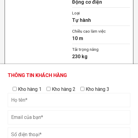
Động cơ điện
Loại
Tự hành
Chiều cao làm việc
10 m
Tải trọng nâng
230 kg
XEM CHI TIẾT
THÔNG TIN KHÁCH HÀNG
THÔNG TIN KHÁCH HÀNG
THÔNG TIN KHÁCH HÀNG
Kho hàng 1
Kho hàng 1
Kho hàng 2
Kho hàng 2
Kho hàng 3
Kho hàng 3
Xe nâng người cần thẳng 28m BT28SRT chạy
dầu
Loại động cơ
Động cơ diesel