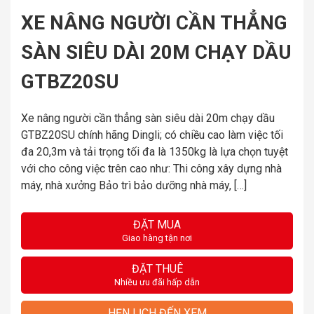
XE NÂNG NGƯỜI CẦN THẲNG
SÀN SIÊU DÀI 20M CHẠY DẦU
GTBZ20SU
Xe nâng người cần thẳng sàn siêu dài 20m chạy dầu
GTBZ20SU chính hãng Dingli; có chiều cao làm việc tối
đa 20,3m và tải trọng tối đa là 1350kg là lựa chọn tuyệt
với cho công việc trên cao như: Thi công xây dựng nhà
máy, nhà xưởng Bảo trì bảo dưỡng nhà máy, […]
ĐẶT MUA
Giao hàng tận nơi
ĐẶT THUÊ
Nhiều ưu đãi hấp dẫn
HẸN LỊCH ĐẾN XEM