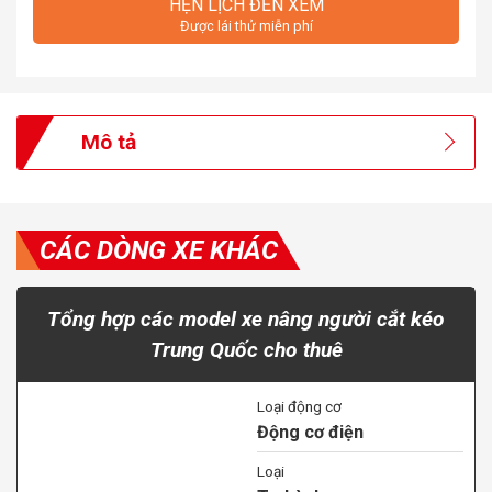
HẸN LỊCH ĐẾN XEM
Được lái thử miễn phí
Mô tả
CÁC DÒNG XE KHÁC
Tổng hợp các model xe nâng người cắt kéo
Trung Quốc cho thuê
Loại động cơ
Động cơ điện
Loại