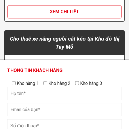
XEM CHI TIẾT
Cho thuê xe nâng người cắt kéo tại Khu đô thị
Tây Mỗ
Loại động cơ
Động cơ điện
THÔNG TIN KHÁCH HÀNG
THÔNG TIN KHÁCH HÀNG
THÔNG TIN KHÁCH HÀNG
Loại
Kho hàng 1
Kho hàng 1
Kho hàng 2
Kho hàng 2
Kho hàng 3
Kho hàng 3
Tự hành
XEM CHI TIẾT
Cho thuê xe nâng người cắt kéo 8m tại Bắc