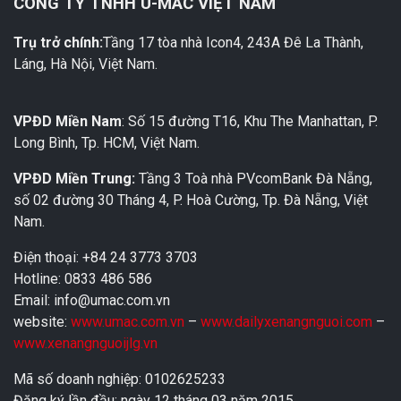
CÔNG TY TNHH U-MAC VIỆT NAM
Trụ trở chính:
Tầng 17 tòa nhà Icon4, 243A Đê La Thành,
Láng, Hà Nội, Việt Nam.
VPĐD Miền Nam
: Số 15 đường T16, Khu The Manhattan, P.
Long Bình, Tp. HCM, Việt Nam.
VPĐD Miền Trung:
Tầng 3 Toà nhà PVcomBank Đà Nẵng,
số 02 đường 30 Tháng 4, P. Hoà Cường, Tp. Đà Nẵng, Việt
Nam.
Điện thoại: +84 24 3773 3703
Hotline: 0833 486 586
Email: info@umac.com.vn
website:
www.umac.com.vn
–
www.dailyxenangnguoi.com
–
www.xenangnguoijlg.vn
Mã số doanh nghiệp: 0102625233
Đăng ký lần đầu: ngày 12 tháng 03 năm 2015