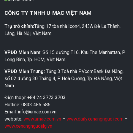
CÔNG TY TNHH U-MAC VIỆT NAM
Trụ trở chính:
Tầng 17 tòa nhà Icon4, 243A Đê La Thành,
Láng, Hà Nội, Việt Nam.
VPĐD Miền Nam
: Số 15 đường T16, Khu The Manhattan, P.
Long Bình, Tp. HCM, Việt Nam.
VPĐD Miền Trung:
Tầng 3 Toà nhà PVcomBank Đà Nẵng,
số 02 đường 30 Tháng 4, P. Hoà Cường, Tp. Đà Nẵng, Việt
Nam.
Điện thoại: +84 24 3773 3703
Hotline: 0833 486 586
Email: info@umac.com.vn
website:
www.umac.com.vn
–
www.dailyxenangnguoi.com
–
www.xenangnguoijlg.vn