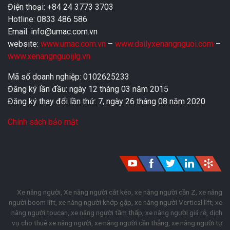
Điện thoại: +84 24 3773 3703
Hotline: 0833 486 586
Email: info@umac.com.vn
website:
www.umac.com.vn
–
www.dailyxenangnguoi.com
–
www.xenangnguoijlg.vn
Mã số doanh nghiệp: 0102625233
Đăng ký lần đầu: ngày 12 tháng 03 năm 2015
Đăng ký thay đổi lần thứ: 7, ngày 26 tháng 08 năm 2020
Chính sách bảo mật
Xe nâng người, Xe nâng người cắt kéo, xe nâng người cần Z, xe nâng
người boom lift, xe nâng người khớp gập, xe nâng người Vertical lift, xe
nâng người toucan, xe nâng người tầm thấp, xe nâng người giá rẻ, dịch
vụ cho thuê xe nâng người, xe nâng người cần thẳng, xe nâng người tự