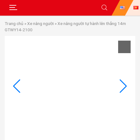
Skip
Trang chủ
»
Xe nâng người
»
Xe nâng người tự hành lên thẳng 14m
to
GTWY14-2100
content