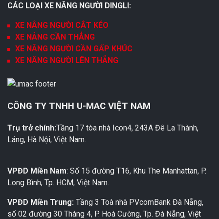
CÁC LOẠI XE NÂNG NGƯỜI DINGLI:
XE NÂNG NGƯỜI CẮT KÉO
XE NÂNG CẦN THẲNG
XE NÂNG NGƯỜI CẦN GẤP KHÚC
XE NÂNG NGƯỜI LÊN THẲNG
CÔNG TY TNHH U-MAC VIỆT NAM
Trụ trở chính:
Tầng 17 tòa nhà Icon4, 243A Đê La Thành,
Láng, Hà Nội, Việt Nam.
VPĐD Miền Nam
: Số 15 đường T16, Khu The Manhattan, P.
Long Bình, Tp. HCM, Việt Nam.
VPĐD Miền Trung:
Tầng 3 Toà nhà PVcomBank Đà Nẵng,
số 02 đường 30 Tháng 4, P. Hoà Cường, Tp. Đà Nẵng, Việt