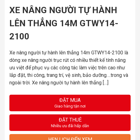
XE NÂNG NGƯỜI TỰ HÀNH
LÊN THẲNG 14M GTWY14-
2100
Xe nâng người tự hành lên thẳng 14m GTWY14-2100 là
dòng xe nâng người trục rút có nhiều thiết kế tính năng
ưu việt để phục vụ các công tác làm việc trên cao như
lắp đặt, thi công, trang trí, vệ sinh, bảo dưỡng….trong và
ngoài trời. Xe nâng người tự hành lên thẳng […]
ĐẶT MUA
Giao hàng tận nơi
ĐẶT THUÊ
Nhiều ưu đãi hấp dẫn
HẸN LỊCH ĐẾN XEM