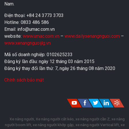
Nam.
Điện thoại: +84 24 3773 3703
Hotline: 0833 486 586
Email: info@umac.com.vn
website:
www.umac.com.vn
–
www.dailyxenangnguoi.com
–
www.xenangnguoijlg.vn
Mã số doanh nghiệp: 0102625233
Đăng ký lần đầu: ngày 12 tháng 03 năm 2015
Đăng ký thay đổi lần thứ: 7, ngày 26 tháng 08 năm 2020
Chính sách bảo mật
Xe nâng người, Xe nâng người cắt kéo, xe nâng người cần Z, xe nâng
người boom lift, xe nâng người khớp gập, xe nâng người Vertical lift, xe