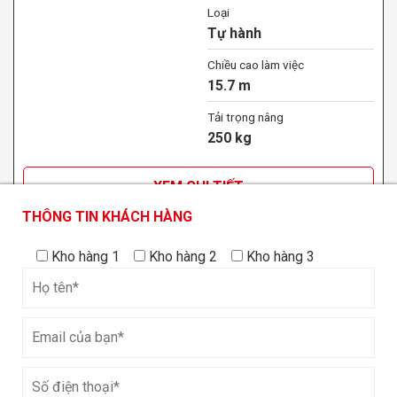
Loại
Tự hành
Chiều cao làm việc
15.7 m
Tải trọng nâng
250 kg
XEM CHI TIẾT
THÔNG TIN KHÁCH HÀNG
THÔNG TIN KHÁCH HÀNG
THÔNG TIN KHÁCH HÀNG
Kho hàng 1
Kho hàng 1
Kho hàng 2
Kho hàng 2
Kho hàng 3
Kho hàng 3
Xe cắt kéo điện địa hình 14m JCPT1418DC
Loại động cơ
Động cơ điện
Loại
Tự hành