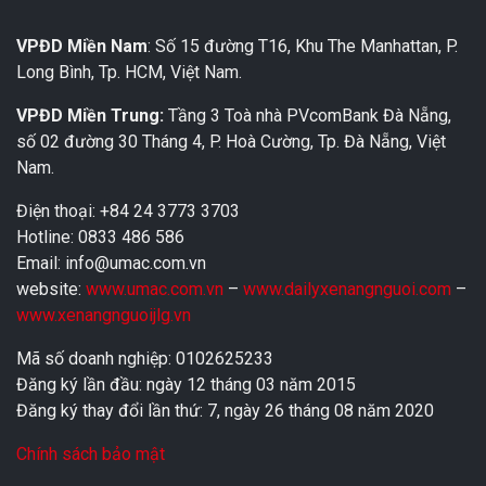
VPĐD Miền Nam
: Số 15 đường T16, Khu The Manhattan, P.
Long Bình, Tp. HCM, Việt Nam.
VPĐD Miền Trung:
Tầng 3 Toà nhà PVcomBank Đà Nẵng,
số 02 đường 30 Tháng 4, P. Hoà Cường, Tp. Đà Nẵng, Việt
Nam.
Điện thoại: +84 24 3773 3703
Hotline: 0833 486 586
Email: info@umac.com.vn
website:
www.umac.com.vn
–
www.dailyxenangnguoi.com
–
www.xenangnguoijlg.vn
Mã số doanh nghiệp: 0102625233
Đăng ký lần đầu: ngày 12 tháng 03 năm 2015
Đăng ký thay đổi lần thứ: 7, ngày 26 tháng 08 năm 2020
Chính sách bảo mật