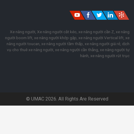
Xe nâng người, Xe nâng người cắt kéo, xe nâng người cần Z, xe nâng
người boom lift, xe nâng người khớp gập, xe nâng người Vertical lift, xe
nâng người toucan, xe nâng người tầm thấp, xe nâng người giá rẻ, dịch
vụ cho thuê xe nâng người, xe nâng người cần thẳng, xe nâng người tự
hành, xe nâng người rút trục
© UMAC 2026. All Rights Are Reserved