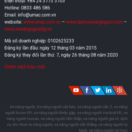
Điện thoại: +84 24 3773 3703
Hotline: 0833 486 586
Email: info@umac.com.vn
website:
www.umac.com.vn
–
www.dailyxenangnguoi.com
–
www.xenangnguoijlg.vn
Mã số doanh nghiệp: 0102625233
Đăng ký lần đầu: ngày 12 tháng 03 năm 2015
Đăng ký thay đổi lần thứ: 7, ngày 26 tháng 08 năm 2020
Chính sách bảo mật
Xe nâng người, Xe nâng người cắt kéo, xe nâng người cần Z, xe nâng
người boom lift, xe nâng người khớp gập, xe nâng người Vertical lift, xe
nâng người toucan, xe nâng người tầm thấp, xe nâng người giá rẻ, dịch
vụ cho thuê xe nâng người, xe nâng người cần thẳng, xe nâng người tự
hành, xe nâng người rút trục