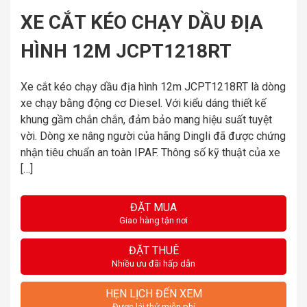
XE CẮT KÉO CHẠY DẦU ĐỊA
HÌNH 12M JCPT1218RT
Xe cắt kéo chạy dầu địa hình 12m JCPT1218RT là dòng
xe chạy bằng động cơ Diesel. Với kiểu dáng thiết kế
khung gầm chắn chắn, đảm bảo mang hiệu suất tuyệt
vời. Dòng xe nâng người của hãng Dingli đã được chứng
nhận tiêu chuẩn an toàn IPAF. Thông số kỹ thuật của xe
[…]
ĐẶT MUA
Giao hàng tận nơi
ĐẶT THUÊ
Nhiều ưu đãi hấp dẫn
HẸN LỊCH ĐẾN XEM
Được lái thử miễn phí