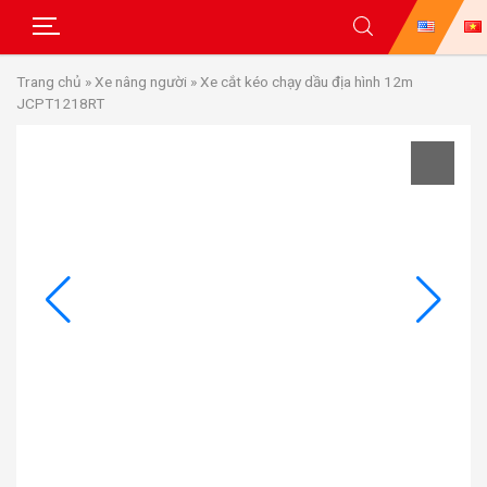
Skip
Trang chủ
»
Xe nâng người
»
Xe cắt kéo chạy dầu địa hình 12m
to
JCPT1218RT
content