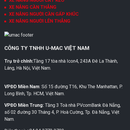
XE NÂNG NGƯỜI CẮT KÉO
XE NÂNG CẦN THẲNG
XE NÂNG NGƯỜI CẦN GẤP KHÚC
XE NÂNG NGƯỜI LÊN THẲNG
CÔNG TY TNHH U-MAC VIỆT NAM
Trụ trở chính:
Tầng 17 tòa nhà Icon4, 243A Đê La Thành,
Láng, Hà Nội, Việt Nam.
VPĐD Miền Nam
: Số 15 đường T16, Khu The Manhattan, P.
Long Bình, Tp. HCM, Việt Nam.
VPĐD Miền Trung:
Tầng 3 Toà nhà PVcomBank Đà Nẵng,
số 02 đường 30 Tháng 4, P. Hoà Cường, Tp. Đà Nẵng, Việt
Nam.